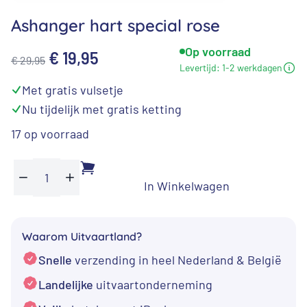
Ashanger hart special rose
Op voorraad
Oorspronkelijke
Huidige
€
19,95
€
29,95
Levertijd:
1-2 werkdagen
prijs
prijs
⁠Met gratis vulsetje
was:
is:
⁠Nu tijdelijk met gratis ketting
€ 29,95.
€ 19,95.
17 op voorraad
In Winkelwagen
Ashanger
Min
Plus
hart
special
Waarom Uitvaartland?
rose
Snelle
verzending in heel Nederland & België
aantal
Landelijke
uitvaartonderneming