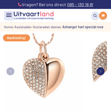
Vragen? Bel ons direct
085 - 130 18 81
menu
Home
Assieraden
Assieraden dames
Ashanger hart special rose
Aanbieding!