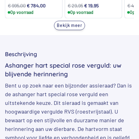
Oorspronkelijke
Huidige
Oorspronkelijke
Huidige
€
995,00
€
784,00
€
29,95
€
19,95
€
49,
Op voorraad
prijs
prijs
Op voorraad
prijs
prijs
Op v
was:
is:
was:
is:
Bekijk meer
€ 995,00.
€ 784,00.
€ 29,95.
€ 19,95.
Beschrijving
Ashanger hart special rose verguld: uw
blijvende herinnering
Bent u op zoek naar een bijzonder assieraad? Dan is
de ashanger hart special rose verguld een
uitstekende keuze. Dit sieraad is gemaakt van
hoogwaardige vergulde RVS (roestvrijstaal). U
bewaart op een stijlvolle en duurzame manier de
herinnering aan uw dierbare. De hartvorm staat
symbool voor liefde en verbondenheid en is geliefd