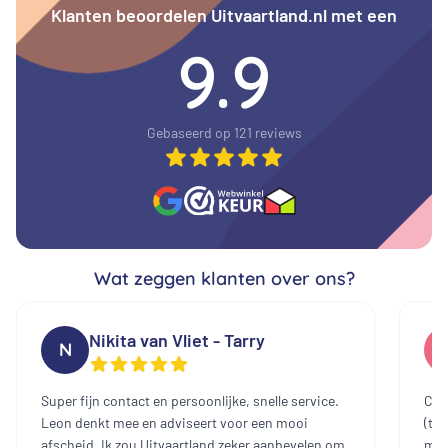
Klanten beoordelen Uitvaartland.nl met een
9.9
Gebaseerd op 121 reviews
Wat zeggen klanten over ons?
Nikita van Vliet - Tarry
N
Super fijn contact en persoonlijke, snelle service.
Cont
Leon denkt mee en adviseert voor een mooi
(te
afscheid. Ik zou Uitvaartland zeker aanbevelen om
mee