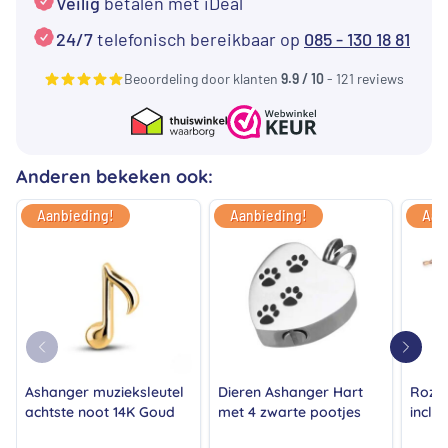
Veilig
betalen met iDeal
24/7
telefonisch bereikbaar op
085 - 130 18 81
Beoordeling door klanten
9.9 / 10
- 121 reviews
Anderen bekeken ook:
Aanbieding!
Aanbieding!
Aan
Ashanger muzieksleutel
Dieren Ashanger Hart
Rozé 
achtste noot 14K Goud
met 4 zwarte pootjes
inclu
edels