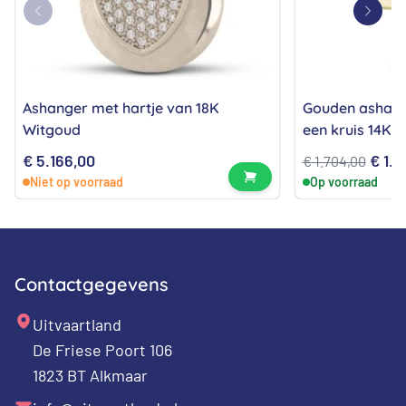
Ashanger met hartje van 18K
Gouden ashang
Witgoud
een kruis 14K
Oorsp
€
5.166,00
€
1.4
€
1.704,00
Bekijk product
Niet op voorraad
Op voorraad
prijs
was:
€ 1.7
Contactgegevens
Uitvaartland
De Friese Poort 106
1823 BT Alkmaar