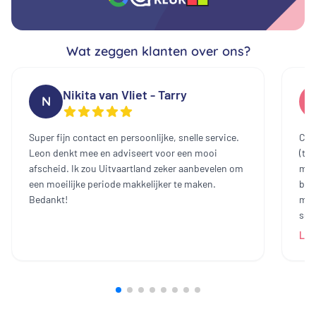
Wat zeggen klanten over ons?
Nikita van Vliet - Tarry
N
Super fijn contact en persoonlijke, snelle service.
Cont
Leon denkt mee en adviseert voor een mooi
(te
afscheid. Ik zou Uitvaartland zeker aanbevelen om
mee
een moeilijke periode makkelijker te maken.
bin
Bedankt!
mak
sch
dam
Lee
heb
all
bij
prij
ech