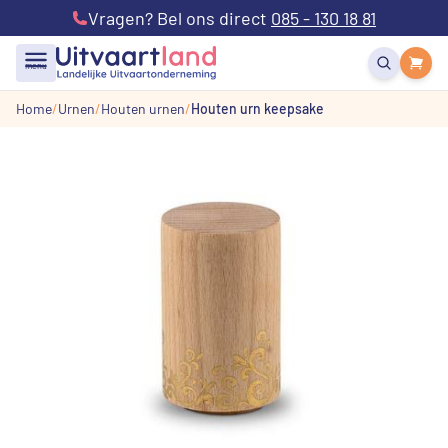
Vragen? Bel ons direct
085 - 130 18 81
menu
Home
Urnen
Houten urnen
Houten urn keepsake