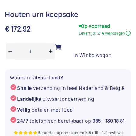
Houten urn keepsake
Op voorraad
€
172,92
Levertijd:
2-4 werkdagen
In Winkelwagen
Houten
Min
Plus
urn
keepsake
Waarom Uitvaartland?
aantal
Snelle
verzending in heel Nederland & België
Landelijke
uitvaartonderneming
Veilig
betalen met iDeal
24/7
telefonisch bereikbaar op
085 - 130 18 81
Beoordeling door klanten
9.9 / 10
- 121 reviews