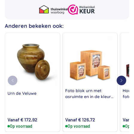
Anderen bekeken ook:
Foto blok urn met
Houte
Urn de Veluwe
asruimte en in de kleur
fotol
grenen
Vanaf
€
172,92
Vanaf
€
126,72
Vana
Op voorraad
Op voorraad
Op v