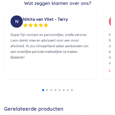
Wat zeggen klanten over ons?
Nikita van Vliet - Tarry
N
Super fijn contact en persoonlijke, snelle service.
Cont
Leon denkt mee en adviseert voor een mooi
(te
afscheid. Ik zou Uitvaartland zeker aanbevelen om
mee
een moeilijke periode makkelijker te maken.
bin
Bedankt!
mak
sch
dam
Lee
heb
all
bij
prij
ech
zij
Gerelateerde producten