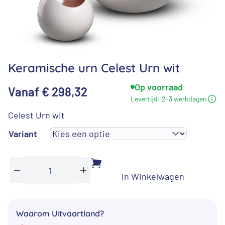
Keramische urn Celest Urn wit
Op voorraad
Vanaf
€
298,32
Levertijd:
2-3 werkdagen
Celest Urn wit
Variant
In Winkelwagen
Keramische
Min
Plus
urn
Celest
Waarom Uitvaartland?
Urn