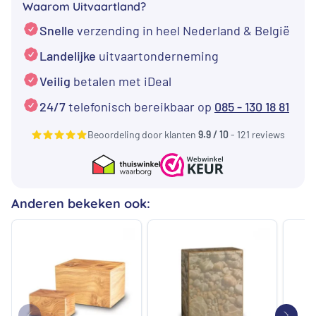
Waarom Uitvaartland?
urn
Snelle
verzending in heel Nederland & België
wijnrood
aantal
Landelijke
uitvaartonderneming
Veilig
betalen met iDeal
24/7
telefonisch bereikbaar op
085 - 130 18 81
Beoordeling door klanten
9.9 / 10
- 121 reviews
Anderen bekeken ook: