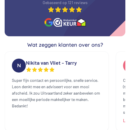
Gebaseerd op 121 reviews
Wat zeggen klanten over ons?
Nikita van Vliet - Tarry
N
Super fijn contact en persoonlijke, snelle service.
Cont
Leon denkt mee en adviseert voor een mooi
(te
afscheid. Ik zou Uitvaartland zeker aanbevelen om
mee
een moeilijke periode makkelijker te maken.
bin
Bedankt!
mak
sch
dam
Lee
heb