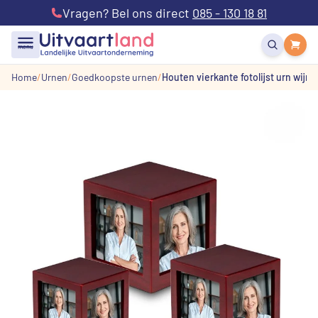
Vragen? Bel ons direct
085 - 130 18 81
menu
Home
Urnen
Goedkoopste urnen
Houten vierkante fotolijst urn wijn