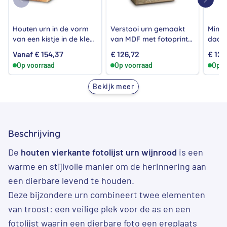
Houten urn in de vorm
Verstooi urn gemaakt
Mini 
van een kistje in de kleur
van MDF met fotoprint
daaro
grenen
keitjes
Vanaf
€
154,37
€
126,72
€
126
Op voorraad
Op voorraad
Op v
Bekijk meer
Beschrijving
De
houten vierkante fotolijst urn wijnrood
is een
warme en stijlvolle manier om de herinnering aan
een dierbare levend te houden.
Deze bijzondere urn combineert twee elementen
van troost: een veilige plek voor de as en een
fotolijst waarin een dierbare foto een ereplaats