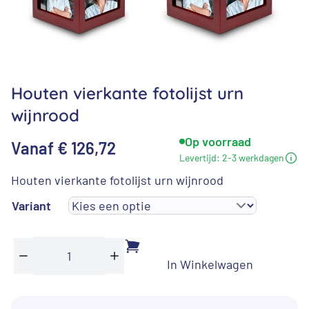
Houten vierkante fotolijst urn
wijnrood
Op voorraad
Vanaf
€
126,72
Levertijd:
2-3 werkdagen
Houten vierkante fotolijst urn wijnrood
Variant
In Winkelwagen
Houten
Min
Plus
vierkante
fotolijst