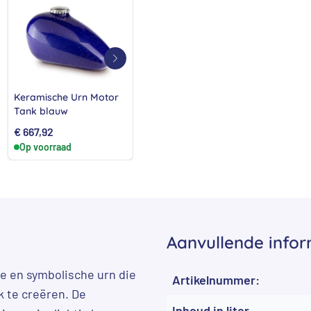
Keramische Urn Motor
Mini urn met daarop
Kera
Tank blauw
een mooi hartje
urn 
hart
€
667,92
€
126,72
Van
Op voorraad
Op voorraad
Op 
Aanvullende infor
e en symbolische urn die
Artikelnummer:
 te creëren. De
Inhoud in liter