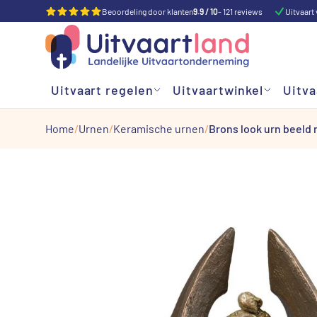
Beoordeling door klanten
9.9 / 10
- 121 reviews
Uitvaart 
Uitvaart regelen
Uitvaartwinkel
Uitva
Home
Urnen
Keramische urnen
Brons look urn beeld