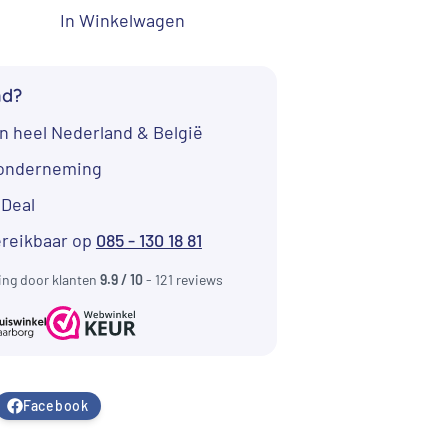
In Winkelwagen
nd?
n heel Nederland & België
tonderneming
iDeal
ereikbaar op
085 - 130 18 81
ing door klanten
9.9 / 10
- 121 reviews
Facebook