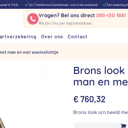
vanaf € 1749,-
24/7 telefonisch bereikbaar, ook in het weekend
Een waardig af
Vragen? Bel ons direct
085-130 1881
Wij zijn 24u per dag bereikbaar.
artverzekering
Over ons
Contact
 met man en met waxinelichtje
Brons look
man en met
€
760,32
Brons look urn beeld me