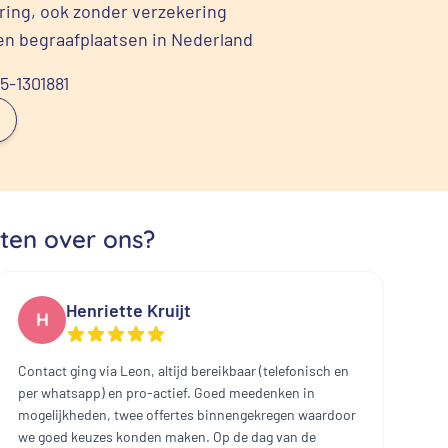
ering, ook zonder verzekering
en begraafplaatsen in Nederland
85-1301881
ten over ons?
Henriette Kruijt
H
Contact ging via Leon, altijd bereikbaar (telefonisch en
Ui
per whatsapp) en pro-actief. Goed meedenken in
mo
mogelijkheden, twee offertes binnengekregen waardoor
ee
we goed keuzes konden maken. Op de dag van de
Al