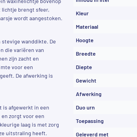
ein waxinelichtje bovenop
 lichtje brengt sfeer,
Kleur
aarsje wordt aangestoken.
Materiaal
Hoogte
 stevige wanddikte. De
n die variëren van
Breedte
nen zijn zacht en
uimte voor een
Diepte
 geeft. De afwerking is
Gewicht
Afwerking
 is afgewerkt in een
Duo urn
s en zorgt voor een
Toepassing
leurige laag is met zorg
 uitstraling heeft.
Geleverd met