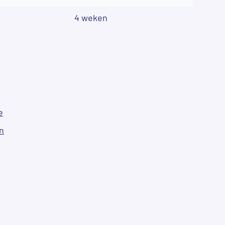
4 weken
e
n