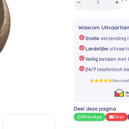
Brons
Min
Plus
look
urn
Waarom Uitvaartla
beeld
Snelle
verzending i
met
man
Landelijke
uitvaar
en
Veilig
betalen met 
met
24/7
telefonisch b
waxinelichtje
aantal
Beoordel
Deel deze pagina
WhatsApp
Email