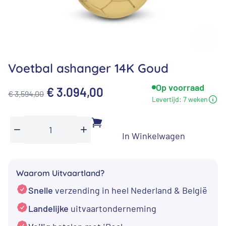
Voetbal ashanger 14K Goud
Op voorraad
Oorspronkelijke
Huidige
€
3.094,00
€
3.594,00
Levertijd:
7 weken
prijs
prijs
was:
is:
In Winkelwagen
Voetbal
€ 3.594,00.
€ 3.094,00.
Min
Plus
ashanger
14K
Waarom Uitvaartland?
Goud
Snelle
verzending in heel Nederland & België
aantal
Landelijke
uitvaartonderneming