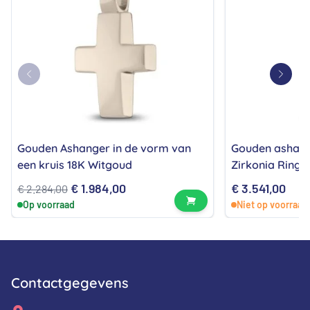
Gouden Ashanger in de vorm van
Gouden ashang
een kruis 18K Witgoud
Zirkonia Ringe
Oorspronkelijke
Huidige
€
1.984,00
€
3.541,00
€
2.284,00
Bekijk product
Op voorraad
Niet op voorraad
prijs
prijs
was:
is:
€ 2.284,00.
€ 1.984,00.
Contactgegevens