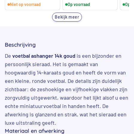
Niet op voorraad
Op voorraad
prijs
prijs
Op v
was:
is:
Bekijk meer
€ 4.978,00.
€ 4.478,00.
Beschrijving
De
voetbal ashanger 14k goud
is een bijzonder en
persoonlijk sieraad. Het is gemaakt van
hoogwaardig 14-karaats goud en heeft de vorm van
een kleine, ronde voetbal. De details zijn duidelijk
zichtbaar: de zeshoekige en vijfhoekige vlakken zijn
zorgvuldig uitgewerkt, waardoor het lijkt alsof u een
echte miniatuurvoetbal in handen heeft. De
afwerking is glanzend en strak, wat het sieraad een
luxe uitstraling geeft.
Materiaal en afwerking