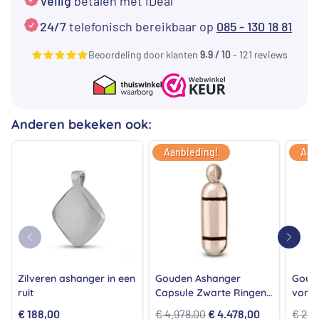
Veilig
betalen met iDeal
24/7
telefonisch bereikbaar op
085 - 130 18 81
Beoordeling door klanten
9.9 / 10
- 121 reviews
Anderen bekeken ook:
Aanbieding!
Aan
Zilveren ashanger in een
Gouden Ashanger
Goude
ruit
Capsule Zwarte Ringen
vorm 
Witgoud 18K
Witg
Oorspronkelijke
Huidige
€
188,00
€
4.978,00
€
4.478,00
€
2.2