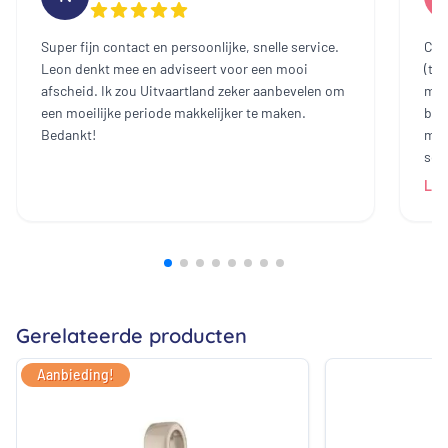
Super fijn contact en persoonlijke, snelle service.
Cont
Leon denkt mee en adviseert voor een mooi
(te
afscheid. Ik zou Uitvaartland zeker aanbevelen om
mee
een moeilijke periode makkelijker te maken.
bin
Bedankt!
mak
sch
dam
Lee
heb
all
bij
prij
ech
zij
Gerelateerde producten
Aanbieding!