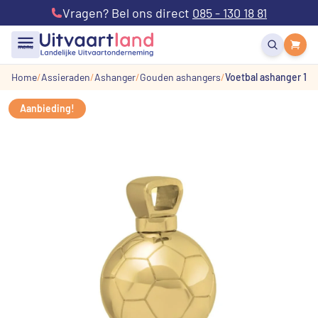
Vragen? Bel ons direct
085 - 130 18 81
menu
Home
Assieraden
Ashanger
Gouden ashangers
Voetbal ashanger 14
Aanbieding!