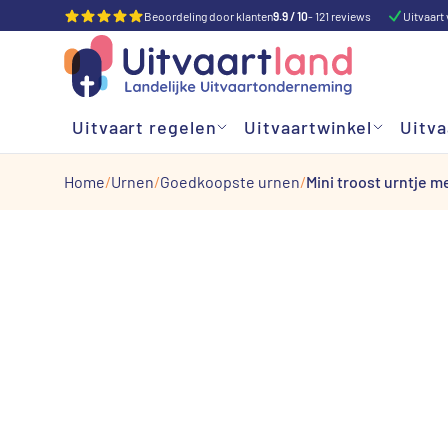
Beoordeling door klanten
9.9 / 10
- 121 reviews
Uitvaart 
Uitvaart regelen
Uitvaartwinkel
Uitva
Home
Urnen
Goedkoopste urnen
Mini troost urntje m