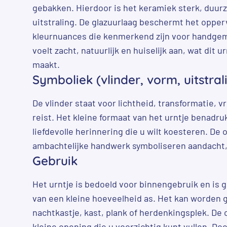
gebakken. Hierdoor is het keramiek sterk, duu
uitstraling. De glazuurlaag beschermt het opperv
kleurnuances die kenmerkend zijn voor handge
voelt zacht, natuurlijk en huiselijk aan, wat dit ur
maakt.
Symboliek (vlinder, vorm, uitstral
De vlinder staat voor lichtheid, transformatie, vr
reist. Het kleine formaat van het urntje benadruk
liefdevolle herinnering die u wilt koesteren. De 
ambachtelijke handwerk symboliseren aandacht,
Gebruik
Het urntje is bedoeld voor binnengebruik en is 
van een kleine hoeveelheid as. Het kan worden 
nachtkastje, kast, plank of herdenkingsplek. De
kleine opening die u voorzichtig kunt vullen. Do