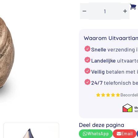
Mini
Min
Plus
troost
urntje
Waarom Uitvaartla
met
Snelle
verzending i
vlinder
aantal
Landelijke
uitvaar
Veilig
betalen met 
24/7
telefonisch b
Beoordel
Deel deze pagina
WhatsApp
Email