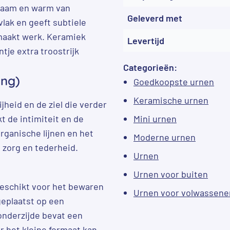
rzaam en warm van
Geleverd met
lak en geeft subtiele
maakt werk. Keramiek
Levertijd
ntje extra troostrijk
Categorieën:
ing)
Goedkoopste urnen
Keramische urnen
ijheid en de ziel die verder
t de intimiteit en de
Mini urnen
organische lijnen en het
Moderne urnen
 zorg en tederheid.
Urnen
Urnen voor buiten
geschikt voor het bewaren
Urnen voor volwassene
geplaatst op een
 onderzijde bevat een
or het kleine formaat kan