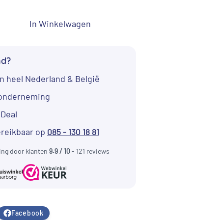
In Winkelwagen
nd?
n heel Nederland & België
tonderneming
iDeal
ereikbaar op
085 - 130 18 81
ing door klanten
9.9 / 10
- 121 reviews
Facebook