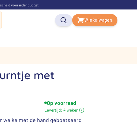
scheid voor ieder budget
Winkelwagen
 urntje met
Op voorraad
Levertijd:
4 weken
er welke met de hand geboetseerd
.