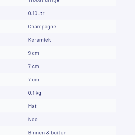
0.10Ltr
Champagne
Keramiek
9 cm
7 cm
7 cm
0,1 kg
Mat
Nee
Binnen & buiten