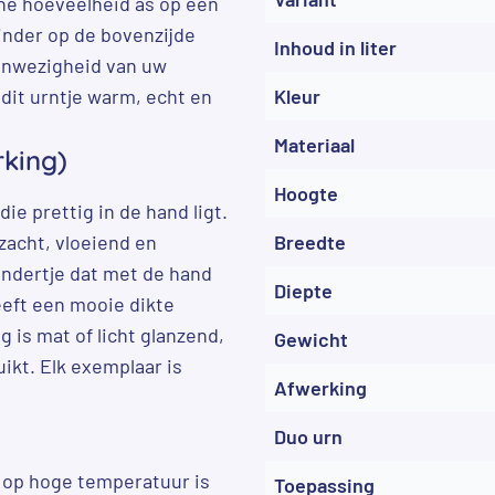
che hoeveelheid as op een
inder op de bovenzijde
Inhoud in liter
aanwezigheid van uw
dit urntje warm, echt en
Kleur
Materiaal
rking)
Hoogte
e prettig in de hand ligt.
 zacht, vloeiend en
Breedte
lindertje dat met de hand
Diepte
eeft een mooie dikte
 is mat of licht glanzend,
Gewicht
uikt. Elk exemplaar is
Afwerking
Duo urn
e op hoge temperatuur is
Toepassing