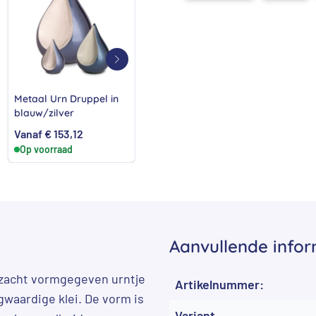
Metaal Urn Druppel in
Keramische urn brons
Foto
blauw/zilver
Our love wil go on
asrui
gren
Vanaf
€
153,12
€
760,32
Van
Op voorraad
Op voorraad
Op 
Aanvullende infor
n zacht vormgegeven urntje
Artikelnummer:
gwaardige klei. De vorm is
Variant