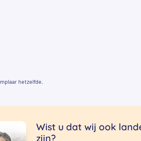
mplaar hetzelfde.
Wist u dat wij ook lan
zijn?