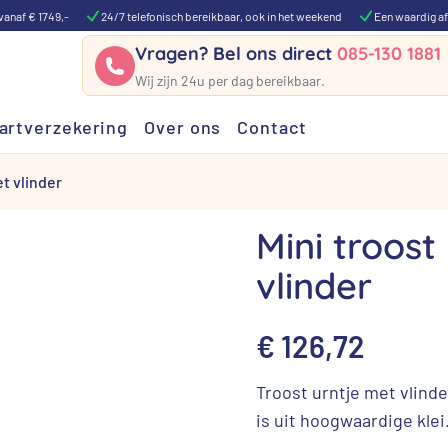
vanaf € 1749,-
24/7 telefonisch bereikbaar, ook in het weekend
Een waardig af
Vragen? Bel ons direct
085-130 1881
Wij zijn 24u per dag bereikbaar.
artverzekering
Over ons
Contact
et vlinder
Mini troost
vlinder
€
126,72
Troost urntje met vlind
is uit hoogwaardige klei