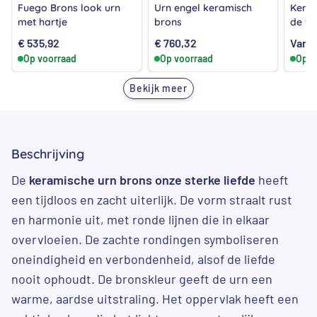
Fuego Brons look urn
Urn engel keramisch
Keram
met hartje
brons
de vo
€
535,92
€
760,32
Vana
Op voorraad
Op voorraad
Op v
Bekijk meer
Beschrijving
De
keramische urn brons onze sterke liefde
heeft
een tijdloos en zacht uiterlijk. De vorm straalt rust
en harmonie uit, met ronde lijnen die in elkaar
overvloeien. De zachte rondingen symboliseren
oneindigheid en verbondenheid, alsof de liefde
nooit ophoudt. De bronskleur geeft de urn een
warme, aardse uitstraling. Het oppervlak heeft een