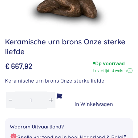
Keramische urn brons Onze sterke
liefde
Op voorraad
€
667,92
Levertijd:
3 weken
Keramische urn brons Onze sterke liefde
In Winkelwagen
Keramische
Min
Plus
urn
brons
Waarom Uitvaartland?
Onze
Snelle
verzending in heel Nederland & België