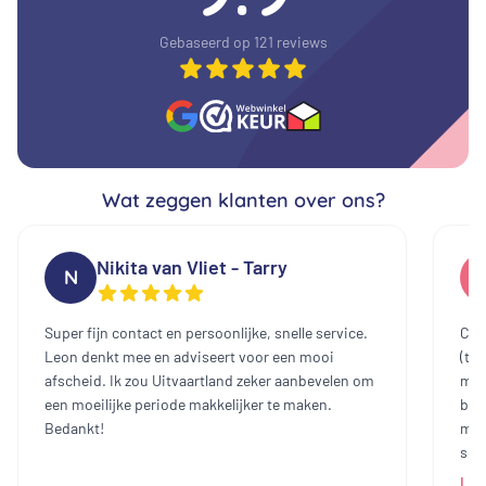
Gebaseerd op 121 reviews
Wat zeggen klanten over ons?
Nikita van Vliet - Tarry
N
Super fijn contact en persoonlijke, snelle service.
Cont
Leon denkt mee en adviseert voor een mooi
(te
afscheid. Ik zou Uitvaartland zeker aanbevelen om
mee
een moeilijke periode makkelijker te maken.
bin
Bedankt!
mak
sch
dam
Lee