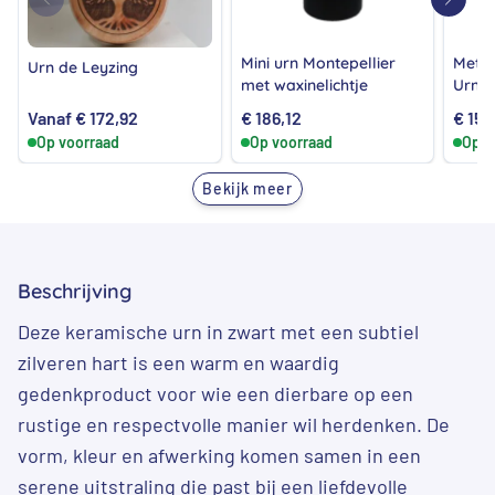
Mini urn Montepellier
Meta
Urn de Leyzing
met waxinelichtje
Urn m
brui
Vanaf
€
172,92
€
186,12
€
153
Op voorraad
Op voorraad
Op v
Bekijk meer
Beschrijving
Deze keramische urn in zwart met een subtiel
zilveren hart is een warm en waardig
gedenkproduct voor wie een dierbare op een
rustige en respectvolle manier wil herdenken. De
vorm, kleur en afwerking komen samen in een
serene uitstraling die past bij een liefdevolle