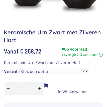
Keramische Urn Zwart met Zilveren
Hart
Op voorraad
Vanaf
€
258,72
Levertijd:
2-3 werkdagen
Keramische Urn Zwart met Zilveren Hart
Variant
In Winkelwagen
Keramische
Min
Plus
Urn
Zwart