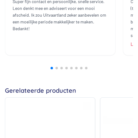
Super fijn contact en persoonlijke, snelle service.
Cont
Leon denkt mee en adviseert voor een mooi
(te
afscheid. Ik zou Uitvaartland zeker aanbevelen om
mee
een moeilijke periode makkelijker te maken.
bin
Bedankt!
mak
sch
dam
Lee
heb
all
bij
prij
ech
zij
Gerelateerde producten