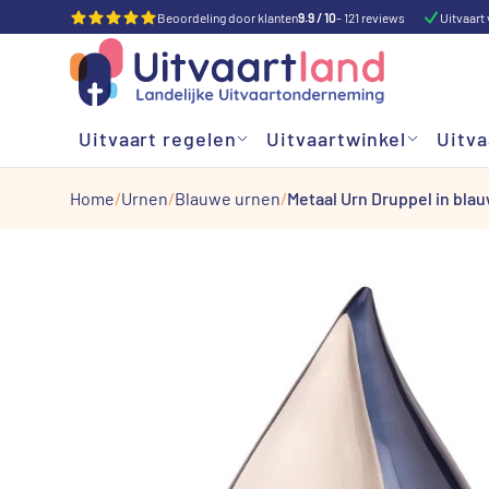
Beoordeling door klanten
9.9 / 10
- 121 reviews
Uitvaart 
Uitvaart regelen
Uitvaartwinkel
Uitva
Home
Urnen
Blauwe urnen
Metaal Urn Druppel in blau