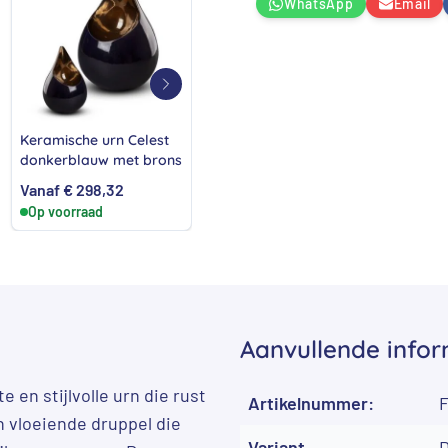
WhatsApp
Email
Keramische urn Celest
Keramische urn Celest
donkerblauw met brons
blauw
Vanaf
€
298,32
Vanaf
€
298,32
Op voorraad
Op voorraad
Aanvullende infor
e en stijlvolle urn die rust
Artikelnummer:
n vloeiende druppel die
Variant
D