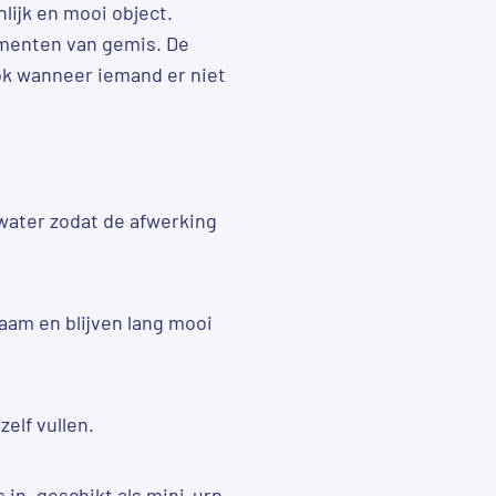
lijk en mooi object.
omenten van gemis. De
ook wanneer iemand er niet
 water zodat de afwerking
zaam en blijven lang mooi
zelf vullen.
 in, geschikt als mini-urn.