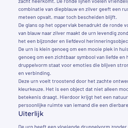
zacht neerkomt. De ronde lijnen voelen vriendel
combinatie van diepblauw en zilver geeft een rus
meteen opvalt, maar toch bescheiden blijft.
De glans op het oppervlak benadrukt de ronde v
van blauw naar zilver maakt de urn levendig zond
het een bijzonder en liefdevol herinneringsobject
De urn is klein genoeg om een mooie plek in hui
genoeg om een zichtbaar symbool van liefde en 
druppelvorm staat voor emoties die blijven strom
en verbinding.
Deze urn voelt troostend door het zachte ontwe
kleurkeuze. Het is een object dat niet alleen moo
betekenis draagt. Hierdoor krijgt het een natuurl
persoonlijke ruimte van iemand die een dierbar
Uiterlijk
De urn heeft een vloeiende druppelvorm zonder 