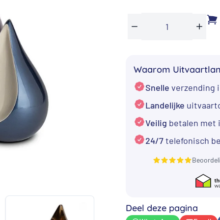
Metaal
Min
Plus
Urn
Druppel
Waarom Uitvaartla
in
Snelle
verzending i
blauw/zilver
aantal
Landelijke
uitvaar
Veilig
betalen met 
24/7
telefonisch b
Beoordel
Deel deze pagina