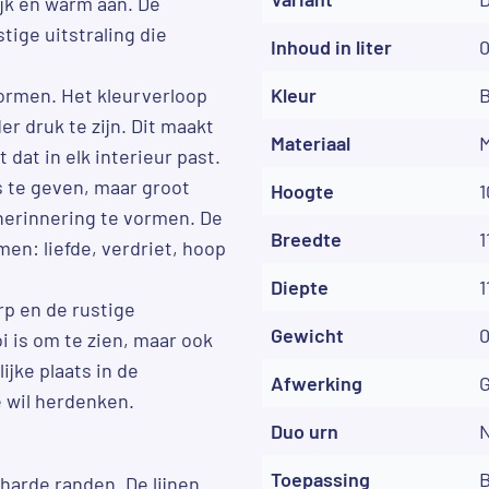
ijk en warm aan. De
tige uitstraling die
Inhoud in liter
0
ormen. Het kleurverloop
Kleur
er druk te zijn. Dit maakt
Materiaal
M
 dat in elk interieur past.
s te geven, maar groot
Hoogte
1
herinnering te vormen. De
Breedte
1
en: liefde, verdriet, hoop
Diepte
1
rp en de rustige
Gewicht
0
i is om te zien, maar ook
ijke plaats in de
Afwerking
G
e wil herdenken.
Duo urn
Toepassing
harde randen. De lijnen