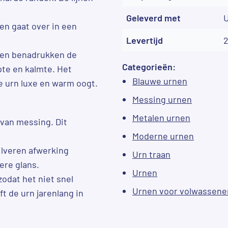
Geleverd met
U
en gaat over in een
Levertijd
elen benadrukken de
Categorieën:
pte en kalmte. Het
Blauwe urnen
e urn luxe en warm oogt.
Messing urnen
Metalen urnen
 van messing. Dit
Moderne urnen
zilveren afwerking
Urn traan
ere glans.
Urnen
odat het niet snel
Urnen voor volwassene
ft de urn jarenlang in