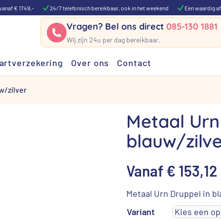
vanaf € 1749,-
24/7 telefonisch bereikbaar, ook in het weekend
Een waardig af
Vragen? Bel ons direct
085-130 1881
Wij zijn 24u per dag bereikbaar.
artverzekering
Over ons
Contact
w/zilver
Metaal Urn
blauw/zilv
Vanaf
€
153,12
Metaal Urn Druppel in bl
Variant