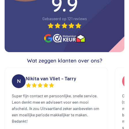
9.9
Gebaseerd op 121 reviews
Wat zeggen klanten over ons?
Nikita van Vliet - Tarry
N
Super fijn contact en persoonlijke, snelle service.
Cont
Leon denkt mee en adviseert voor een mooi
(te
afscheid. Ik zou Uitvaartland zeker aanbevelen om
mee
een moeilijke periode makkelijker te maken.
bin
Bedankt!
mak
sch