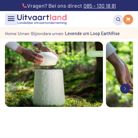
Vragen? Bel ons direct
085 - 130 18 81
menu
Home
Urnen
Bijzondere urnen
Levende urn Loop EarthRise