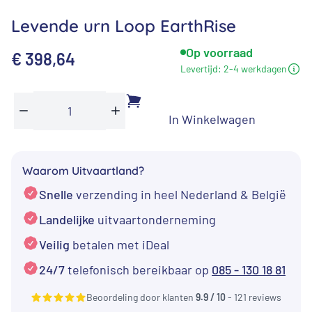
Levende urn Loop EarthRise
Op voorraad
€
398,64
Levertijd:
2-4 werkdagen
In Winkelwagen
Levende
Min
Plus
urn
Loop
Waarom Uitvaartland?
EarthRise
Snelle
verzending in heel Nederland & België
aantal
Landelijke
uitvaartonderneming
Veilig
betalen met iDeal
24/7
telefonisch bereikbaar op
085 - 130 18 81
Beoordeling door klanten
9.9 / 10
- 121 reviews