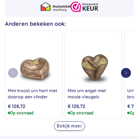
Anderen bekeken ook:
Mini troost urn hart met
Mini urn engel met
Urn e
daarop een vlinder
mooie vleugels
bron
€
126,72
€
126,72
€
760
Op voorraad
Op voorraad
Op v
Bekijk meer