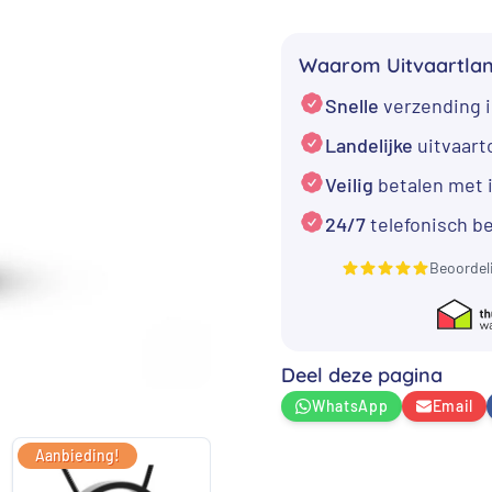
€ 1.904,
Gouden
Ashanger
Waarom Uitvaartla
elektrische
Snelle
verzending i
gitaar
aantal
Landelijke
uitvaar
Veilig
betalen met 
24/7
telefonisch b
Beoordel
Deel deze pagina
WhatsApp
Email
Aanbieding!
Aanbieding!
Aan