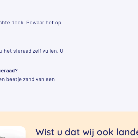
achte doek. Bewaar het op
 het sieraad zelf vullen. U
sieraad?
een beetje zand van een
Wist u dat wij ook lan