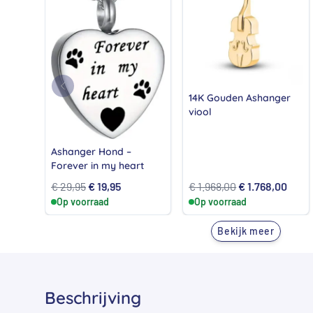
14K Gouden Ashanger
viool
Ashanger Hond –
Forever in my heart
Oorspronkelijke
Huidige
Oorspronkelijk
Huid
€
29,95
€
19,95
€
1.968,00
€
1.768,00
Op voorraad
prijs
prijs
Op voorraad
prijs
prijs
was:
is:
was:
is:
Bekijk meer
€ 29,95.
€ 19,95.
€ 1.968,00.
€ 1.7
Beschrijving