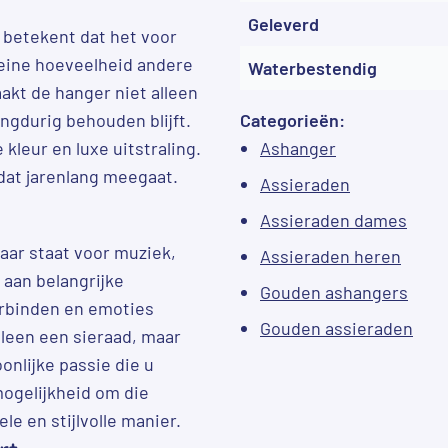
Geleverd
t betekent dat het voor
eine hoeveelheid andere
Waterbestendig
akt de hanger niet alleen
ngdurig behouden blijft.
Categorieën:
kleur en luxe uitstraling.
Ashanger
dat jarenlang meegaat.
Assieraden
Assieraden dames
taar staat voor muziek,
Assieraden heren
 aan belangrijke
Gouden ashangers
erbinden en emoties
Gouden assieraden
lleen een sieraad, maar
onlijke passie die u
ogelijkheid om die
ele en stijlvolle manier.