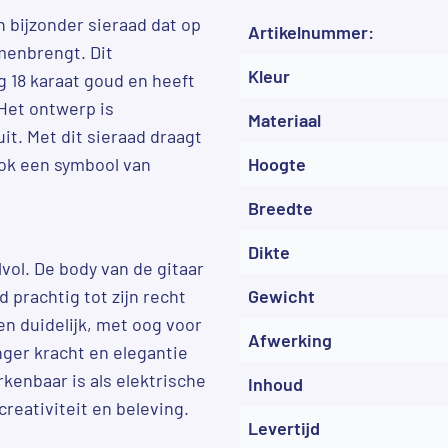
n bijzonder sieraad dat op
Artikelnummer:
menbrengt. Dit
Kleur
 18 karaat goud en heeft
Het ontwerp is
Materiaal
it. Met dit sieraad draagt
 ook een symbool van
Hoogte
Breedte
Dikte
jlvol. De body van de gitaar
 prachtig tot zijn recht
Gewicht
 en duidelijk, met oog voor
Afwerking
nger kracht en elegantie
rkenbaar is als elektrische
Inhoud
creativiteit en beleving.
Levertijd