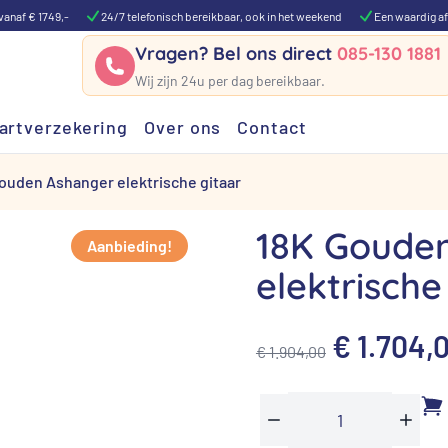
vanaf € 1749,-
24/7 telefonisch bereikbaar, ook in het weekend
Een waardig af
Vragen? Bel ons direct
085-130 1881
Wij zijn 24u per dag bereikbaar.
artverzekering
Over ons
Contact
ouden Ashanger elektrische gitaar
18K Goude
Aanbieding!
elektrische
Oorspron
€
1.704,
€
1.904,00
prijs
was:
18K
Min
Plus