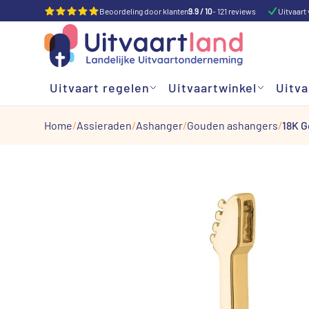
Beoordeling door klanten
9.9 / 10
- 121 reviews
Uitvaart 
Uitvaart regelen
Uitvaartwinkel
Uitva
Home
Assieraden
Ashanger
Gouden ashangers
18K G