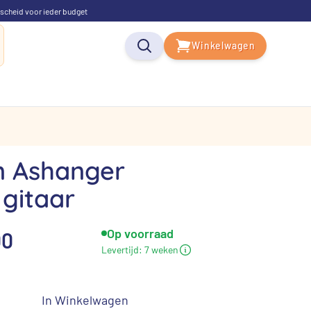
scheid voor ieder budget
Winkelwagen
n Ashanger
 gitaar
Op voorraad
kelijke
Huidige
00
Levertijd:
7 weken
prijs
is:
In Winkelwagen