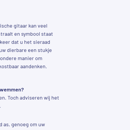
sche gitaar kan veel
traalt en symbool staat
keer dat u het sieraad
 uw dierbare een stukje
ijzondere manier om
 kostbaar aandenken.
f zwemmen?
n. Toch adviseren wij het
.
id as, genoeg om uw