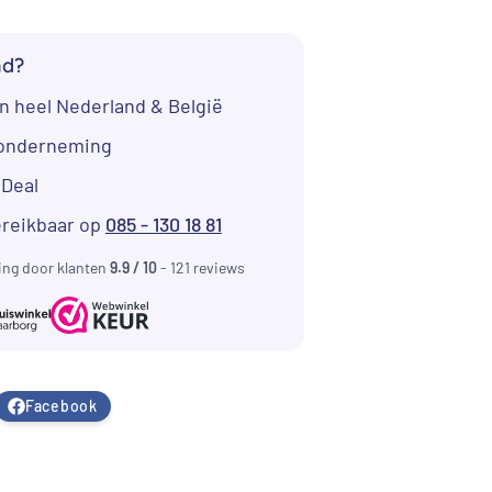
00.
€ 1.704,00.
nd?
n heel Nederland & België
tonderneming
iDeal
ereikbaar op
085 - 130 18 81
ing door klanten
9.9 / 10
- 121 reviews
Facebook
bieding!
Aanbieding!
Aanbieding