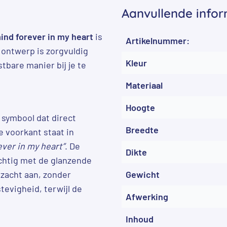
Aanvullende infor
ind forever in my heart
is
Artikelnummer:
 ontwerp is zorgvuldig
Kleur
bare manier bij je te
Materiaal
Hoogte
 symbool dat direct
Breedte
 voorkant staat in
ever in my heart”
. De
Dikte
achtig met de glanzende
 zacht aan, zonder
Gewicht
tevigheid, terwijl de
Afwerking
Inhoud