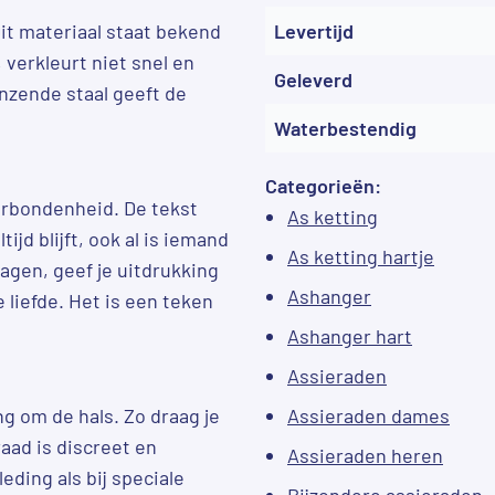
Dit materiaal staat bekend
Levertijd
 verkleurt niet snel en
Geleverd
lanzende staal geeft de
Waterbestendig
Categorieën:
erbondenheid. De tekst
As ketting
jd blijft, ook al is iemand
As ketting hartje
ragen, geef je uitdrukking
Ashanger
 liefde. Het is een teken
Ashanger hart
Assieraden
g om de hals. Zo draag je
Assieraden dames
eraad is discreet en
Assieraden heren
eding als bij speciale
Bijzondere assieraden