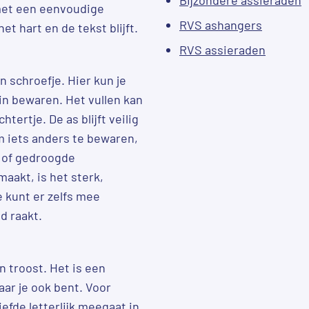
met een eenvoudige
RVS ashangers
het hart en de tekst blijft.
RVS assieraden
 schroefje. Hier kun je
in bewaren. Het vullen kan
ertje. De as blijft veilig
m iets anders te bewaren,
k of gedroogde
aakt, is het sterk,
 kunt er zelfs mee
d raakt.
 troost. Het is een
aar je ook bent. Voor
efde letterlijk meegaat in