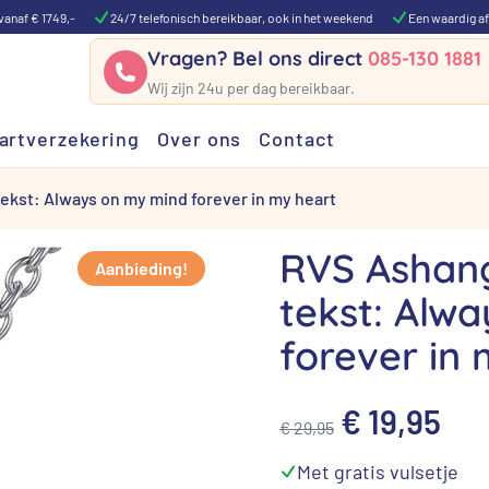
vanaf € 1749,-
24/7 telefonisch bereikbaar, ook in het weekend
Een waardig af
Vragen? Bel ons direct
085-130 1881
Wij zijn 24u per dag bereikbaar.
artverzekering
Over ons
Contact
ekst: Always on my mind forever in my heart
RVS Ashan
Aanbieding!
tekst: Alw
forever in
Oorspronk
Hui
€
19,95
€
29,95
prijs
pri
⁠Met gratis vulsetje