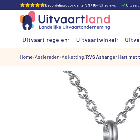
Beoordeling door klanten
9.9 / 10
- 121 reviews
Uitvaart 
Uitvaart regelen
Uitvaartwinkel
Uitva
Home
Assieraden
As ketting
RVS Ashanger Hart met t