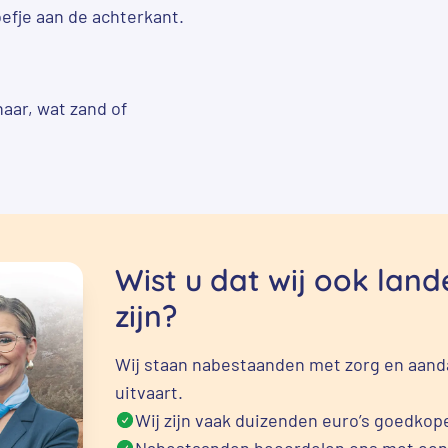
roefje aan de achterkant.
haar, wat zand of
Wist u dat wij ook lan
zijn?
Wij staan nabestaanden met zorg en aanda
uitvaart.
Wij zijn vaak duizenden euro’s goedkope
Nabestaanden beoordelen ons met een