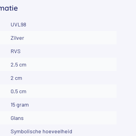
matie
UVL98
Zilver
RVS
2,5 cm
2 cm
0,5 cm
15 gram
Glans
Symbolische hoeveelheid