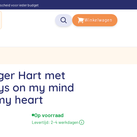
scheid voor ieder budget
Winkelwagen
ger Hart met
ays on my mind
 my heart
Op voorraad
elijke
dige
Levertijd:
2-4 werkdagen
js