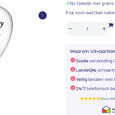
was:
is:
⁠Nu tijdelijk met gratis
€ 29,95.
€ 1
6 op voorraad (kan nabe
RVS
Min
Plus
Ashanger
Hart
Waarom Uitvaartla
met
Snelle
verzending i
tekst:
Always
Landelijke
uitvaar
on
Veilig
betalen met 
my
24/7
telefonisch b
mind
forever
Beoordel
in
my