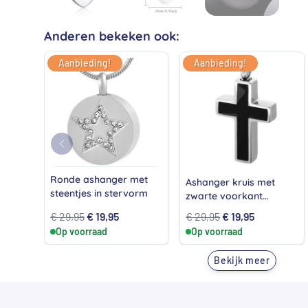
Anderen bekeken ook:
Aanbieding!
Aanbieding!
Ronde ashanger met
Ashanger kruis met
steentjes in stervorm
zwarte voorkant
inclusief ketting
Oorspronkelijke
Huidige
Oorspronkelijke
Huidige
€
29,95
€
19,95
€
29,95
€
19,95
Op voorraad
prijs
prijs
Op voorraad
prijs
prijs
was:
is:
was:
is:
Bekijk meer
€ 29,95.
€ 19,95.
€ 29,95.
€ 19,95.