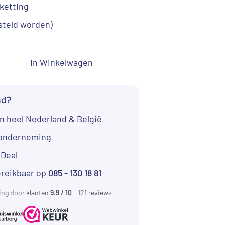
 ketting
9,95.
steld worden)
In Winkelwagen
nd?
n heel Nederland & België
tonderneming
iDeal
ereikbaar op
085 - 130 18 81
ing door klanten
9.9 / 10
- 121 reviews