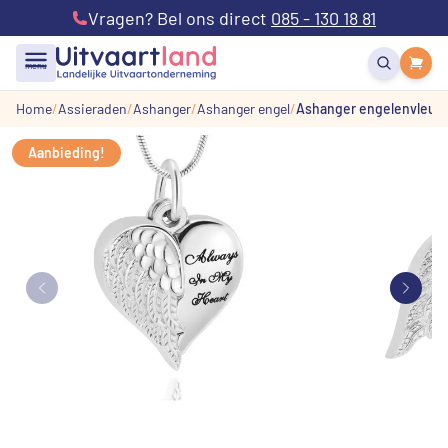
Vragen? Bel ons direct
085 - 130 18 81
menu
Home
Assieraden
Ashanger
Ashanger engel
Ashanger engelenvleugel 
Aanbieding!