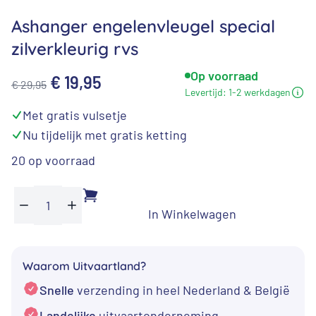
Ashanger engelenvleugel special
zilverkleurig rvs
Op voorraad
Oorspronkelijke
Huidige
€
19,95
€
29,95
Levertijd:
1-2 werkdagen
prijs
prijs
⁠Met gratis vulsetje
was:
is:
⁠Nu tijdelijk met gratis ketting
€ 29,95.
€ 19,95.
20 op voorraad
In Winkelwagen
Ashanger
Min
Plus
engelenvleugel
special
Waarom Uitvaartland?
zilverkleurig
Snelle
verzending in heel Nederland & België
rvs
aantal
Landelijke
uitvaartonderneming