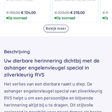
hondenbot
sluiting
Oorspronkelijke
Huidige
Oorspronkelijke
Huidige
€
159,00
€
134,00
€
229,00
€
219,00
€
198
Op voorraad
prijs
prijs
Op voorraad
prijs
prijs
Op v
was:
is:
was:
is:
Bekijk meer
€ 159,00.
€ 134,00.
€ 229,00.
€ 219,00.
Beschrijving
Uw dierbare herinnering dichtbij met de
ashanger engelenvleugel special in
zilverkleurig RVS
Het verlies van een dierbare raakt u diep. De
ashanger engelenvleugel special van zilverkleurig
RVS helpt u om een persoonlijke en blijvende
herinnering altijd bij u te dragen. Dit stijlvolle
assieraad is geschikt voor zowel dames als heren.