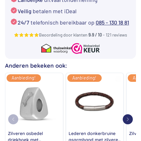
Veilig
betalen met iDeal
24/7
telefonisch bereikbaar op
085 - 130 18 81
Beoordeling door klanten
9.9 / 10
- 121 reviews
Anderen bekeken ook:
Aanbieding!
Aanbieding!
Aan
Zilveren asbedel
Lederen donkerbruine
Zilve
driekhoek met
asarmband met zilveren