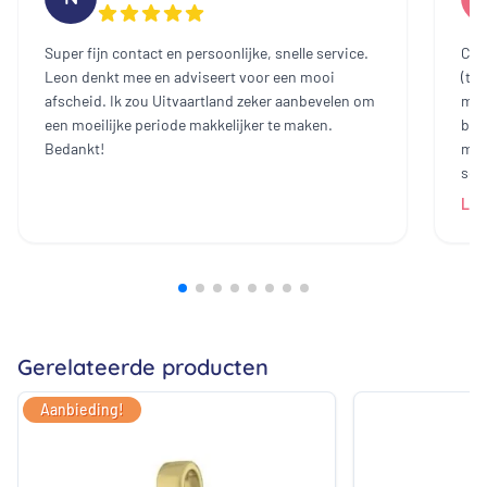
Super fijn contact en persoonlijke, snelle service.
Cont
Leon denkt mee en adviseert voor een mooi
(te
afscheid. Ik zou Uitvaartland zeker aanbevelen om
mee
een moeilijke periode makkelijker te maken.
bin
Bedankt!
mak
sch
dam
Lee
heb
all
bij
prij
ech
zij
Gerelateerde producten
Aanbieding!