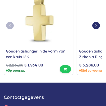
Gouden ashanger in de vorm van
Gouden ashang
een kruis 18K
Zirkonia Ringe
Oorspronkelijke
Huidige
€
1.934,00
€
3.286,00
€
2.234,00
Bekijk product
Op voorraad
Niet op voorraad
prijs
prijs
was:
is:
€ 2.234,00.
€ 1.934,00.
Contactgegevens