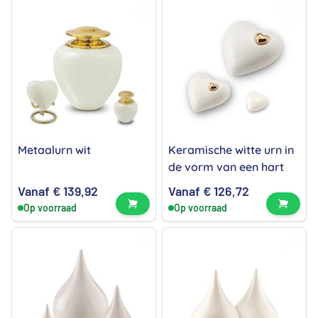
Metaalurn wit
Keramische witte urn in
de vorm van een hart
Vanaf
€
139,92
Vanaf
€
126,72
Bekijk product
Bekijk
Op voorraad
Op voorraad