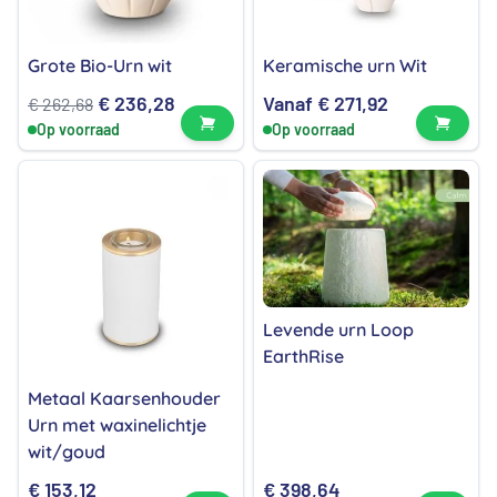
Grote Bio-Urn wit
Keramische urn Wit
Oorspronkelijke
Huidige
€
236,28
Vanaf
€
271,92
€
262,68
Bekijk product
Bekijk
Op voorraad
Op voorraad
prijs
prijs
was:
is:
€ 262,68.
€ 236,28.
Levende urn Loop
EarthRise
Metaal Kaarsenhouder
Urn met waxinelichtje
wit/goud
€
153,12
€
398,64