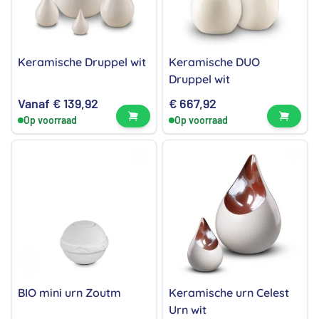
Keramische Druppel wit
Keramische DUO
Druppel wit
Vanaf
€
139,92
€
667,92
Bekijk product
Bekijk
Op voorraad
Op voorraad
BIO mini urn Zoutm
Keramische urn Celest
Urn wit