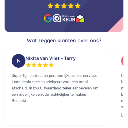
Wat zeggen klanten over ons?
Nikita van Vliet - Tarry
N
Super fijn contact en persoonlijke, snelle service.
Cont
Leon denkt mee en adviseert voor een mooi
(te
afscheid. Ik zou Uitvaartland zeker aanbevelen om
mee
een moeilijke periode makkelijker te maken.
bin
Bedankt!
mak
sch
dam
Lee
heb
all