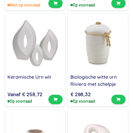
Bekijk product
Bekijk
Niet op voorraad
Op voorraad
Keramische Urn wit
Biologische witte urn
Riviera met schelpje
Vanaf
€
258,72
€
298,32
Bekijk product
Bekijk
Op voorraad
Op voorraad