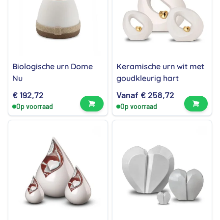
Biologische urn Dome
Keramische urn wit met
Nu
goudkleurig hart
€
192,72
Vanaf
€
258,72
Bekijk product
Bekijk
Op voorraad
Op voorraad