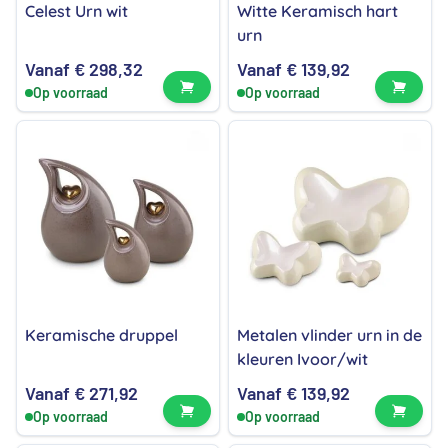
Celest Urn wit
Witte Keramisch hart
urn
Vanaf
€
298,32
Vanaf
€
139,92
Bekijk product
Bekijk
Op voorraad
Op voorraad
Keramische druppel
Metalen vlinder urn in de
kleuren Ivoor/wit
Vanaf
€
271,92
Vanaf
€
139,92
Bekijk product
Bekijk
Op voorraad
Op voorraad