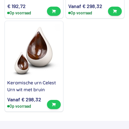
€
192,72
Vanaf
€
298,32
Bekijk product
Bekijk
Op voorraad
Op voorraad
Keramische urn Celest
Urn wit met bruin
Vanaf
€
298,32
Bekijk product
Op voorraad