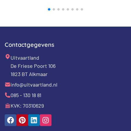
bij
prij
ech
zij
Contactgegevens
Uitvaartland
De Friese Poort 106
1823 BT Alkmaar
info@uitvaartland.nl
085 - 130 18 81
KVK: 70310629