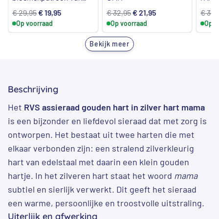
RVS
Oorspronkelijke
Huidige
Oorspronkelijke
Huidige
€
29,95
€
19,95
€
32,95
€
21,95
€
32,
Op voorraad
prijs
prijs
Op voorraad
prijs
prijs
Op v
was:
is:
was:
is:
Bekijk meer
€ 29,95.
€ 19,95.
€ 32,95.
€ 21,95.
Beschrijving
Het
RVS assieraad gouden hart in zilver hart mama
is een bijzonder en liefdevol sieraad dat met zorg is
ontworpen. Het bestaat uit twee harten die met
elkaar verbonden zijn: een stralend zilverkleurig
hart van edelstaal met daarin een klein gouden
hartje. In het zilveren hart staat het woord
mama
subtiel en sierlijk verwerkt. Dit geeft het sieraad
een warme, persoonlijke en troostvolle uitstraling.
Uiterlijk en afwerking