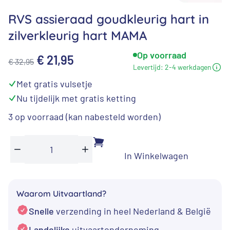
RVS assieraad goudkleurig hart in
zilverkleurig hart MAMA
Op voorraad
Oorspronkelijke
Huidige
€
21,95
€
32,95
Levertijd:
2-4 werkdagen
prijs
prijs
⁠Met gratis vulsetje
was:
is:
⁠Nu tijdelijk met gratis ketting
€ 32,95.
€ 21,95.
3 op voorraad (kan nabesteld worden)
In Winkelwagen
RVS
Min
Plus
assieraad
goudkleurig
Waarom Uitvaartland?
hart
Snelle
verzending in heel Nederland & België
in
zilverkleurig
Landelijke
uitvaartonderneming