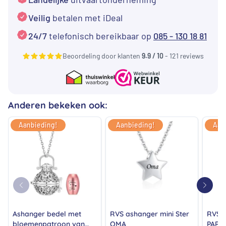
hart
Veilig
betalen met iDeal
MAMA
24/7
telefonisch bereikbaar op
085 - 130 18 81
aantal
Beoordeling door klanten
9.9 / 10
- 121 reviews
Anderen bekeken ook:
Aanbieding!
Aanbieding!
Aan
Ashanger bedel met
RVS ashanger mini Ster
RVS a
bloemenpatroon van
OMA
PAPA