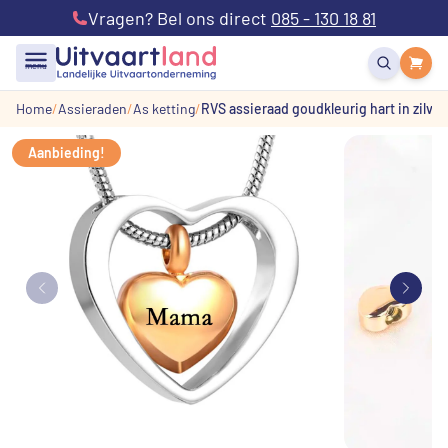
Vragen? Bel ons direct
085 - 130 18 81
menu
Home
Assieraden
As ketting
RVS assieraad goudkleurig hart in zilve
Aanbieding!