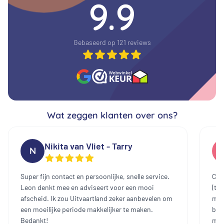
9.9
Gebaseerd op 121 reviews
Wat zeggen klanten over ons?
Nikita van Vliet - Tarry
N
Super fijn contact en persoonlijke, snelle service.
Cont
Leon denkt mee en adviseert voor een mooi
(te
afscheid. Ik zou Uitvaartland zeker aanbevelen om
mee
een moeilijke periode makkelijker te maken.
bin
Bedankt!
mak