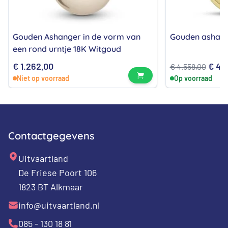
Gouden Ashanger in de vorm van
Gouden ashang
een rond urntje 18K Witgoud
Oors
€
1.262,00
€
4.2
€
4.558,00
Bekijk product
Niet op voorraad
Op voorraad
prijs
was:
€ 4.
Contactgegevens
Uitvaartland
De Friese Poort 106
1823 BT Alkmaar
info@uitvaartland.nl
085 - 130 18 81