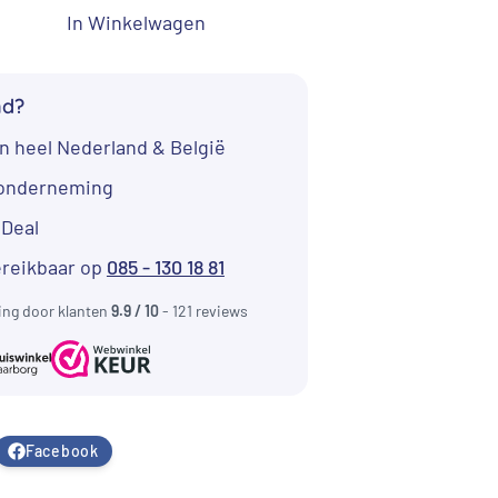
In Winkelwagen
nd?
n heel Nederland & België
tonderneming
iDeal
ereikbaar op
085 - 130 18 81
ing door klanten
9.9 / 10
- 121 reviews
Facebook