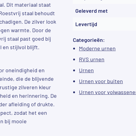
l. Dit materiaal staat
Geleverd met
Roestvrij staal behoudt
schadigen. De zilver look
Levertijd
togen warmte. Door de
ij staal past goed bij
Categorieën:
n stijlvol blijft.
Moderne urnen
RVS urnen
or oneindigheid en
Urnen
einde, die de blijvende
Urnen voor buiten
ustige zilveren kleur
Urnen voor volwassene
rheid en herinnering. De
er afleiding of drukte.
spect, zodat het een
an bij mooie