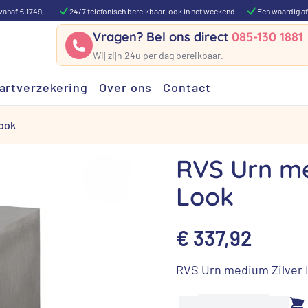
vanaf € 1749,-
24/7 telefonisch bereikbaar, ook in het weekend
Een waardig af
Vragen? Bel ons direct
085-130 1881
Wij zijn 24u per dag bereikbaar.
artverzekering
Over ons
Contact
Look
RVS Urn me
Look
€
337,92
RVS Urn medium Zilver