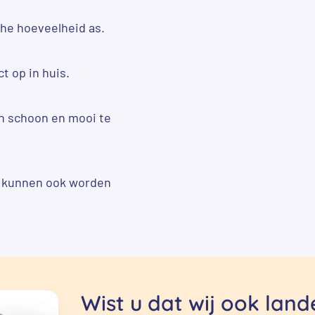
che hoeveelheid as.
t op in huis.
n schoon en mooi te
ar kunnen ook worden
Wist u dat wij ook lan