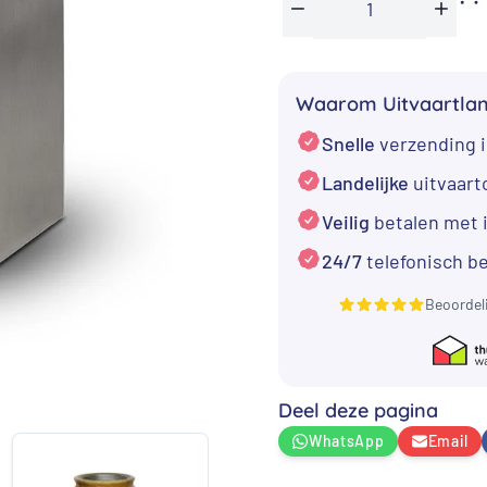
RVS
Min
Plus
Urn
medium
Waarom Uitvaartla
Zilver
Snelle
verzending i
Look
aantal
Landelijke
uitvaar
Veilig
betalen met 
24/7
telefonisch b
Beoordel
Deel deze pagina
WhatsApp
Email