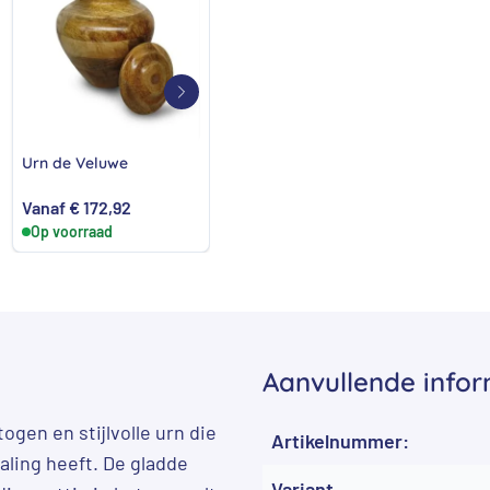
Glazen Bol urn met aan
Biol
Urn de Veluwe
de onderzijde een RVS-
Roma
sluiting
bewa
Vanaf
€
172,92
€
390,72
€
33
Op voorraad
Op voorraad
Op 
Aanvullende infor
ogen en stijlvolle urn die
Artikelnummer:
raling heeft. De gladde
Variant