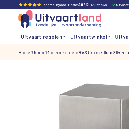
Beoordeling door klanten
9.9 / 10
- 121 reviews
Uitvaart 
Uitvaart regelen
Uitvaartwinkel
Uitva
Home
Urnen
Moderne urnen
RVS Urn medium Zilver 