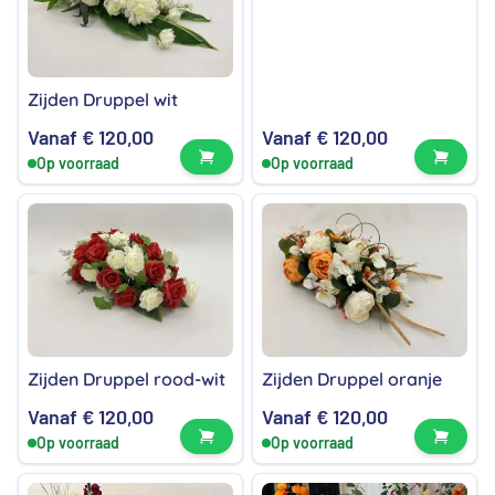
Zijden Druppel wit
Vanaf
€
120,00
Vanaf
€
120,00
Bekijk product
Bekijk
Op voorraad
Op voorraad
Zijden Druppel rood-wit
Zijden Druppel oranje
Vanaf
€
120,00
Vanaf
€
120,00
Bekijk product
Bekijk
Op voorraad
Op voorraad