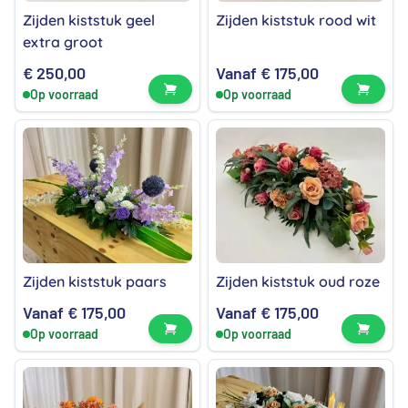
Zijden kiststuk geel
Zijden kiststuk rood wit
extra groot
€
250,00
Vanaf
€
175,00
Bekijk product
Bekijk
Op voorraad
Op voorraad
Zijden kiststuk paars
Zijden kiststuk oud roze
Vanaf
€
175,00
Vanaf
€
175,00
Bekijk product
Bekijk
Op voorraad
Op voorraad