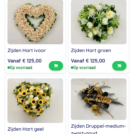
Zijden Hart ivoor
Zijden Hart groen
Vanaf
€
125,00
Vanaf
€
125,00
Bekijk product
Bekijk
Op voorraad
Op voorraad
Zijden Druppel-medium-
Zijden Hart geel
zwart-goud