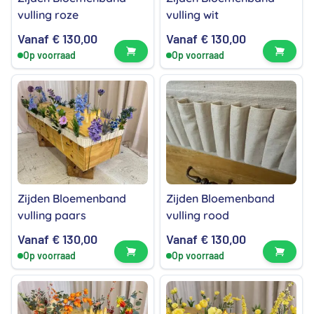
vulling roze
vulling wit
Vanaf
€
130,00
Vanaf
€
130,00
Bekijk product
Bekijk
Op voorraad
Op voorraad
Zijden Bloemenband
Zijden Bloemenband
vulling paars
vulling rood
Vanaf
€
130,00
Vanaf
€
130,00
Bekijk product
Bekijk
Op voorraad
Op voorraad