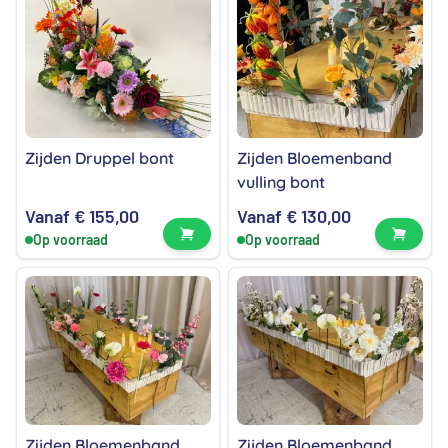
Zijden Druppel bont
Zijden Bloemenband
vulling bont
Vanaf
€
155,00
Vanaf
€
130,00
Bekijk product
Bekijk
Op voorraad
Op voorraad
Zijden Bloemenband
Zijden Bloemenband