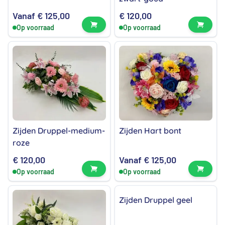
Vanaf
€
125,00
€
120,00
Bekijk product
Bekijk
Op voorraad
Op voorraad
Zijden Druppel-medium-
Zijden Hart bont
roze
€
120,00
Vanaf
€
125,00
Bekijk product
Bekijk
Op voorraad
Op voorraad
Zijden Druppel geel