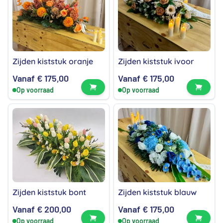
Zijden kiststuk oranje
Zijden kiststuk ivoor
Vanaf
€
175,00
Vanaf
€
175,00
Bekijk product
Bekijk
Op voorraad
Op voorraad
Zijden kiststuk bont
Zijden kiststuk blauw
Vanaf
€
200,00
Vanaf
€
175,00
Bekijk product
Bekijk
Op voorraad
Op voorraad