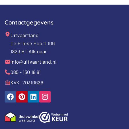
zij
Contactgegevens
Uitvaartland
De Friese Poort 106
1823 BT Alkmaar
info@uitvaartland.nl
085 - 130 18 81
KVK: 70310629