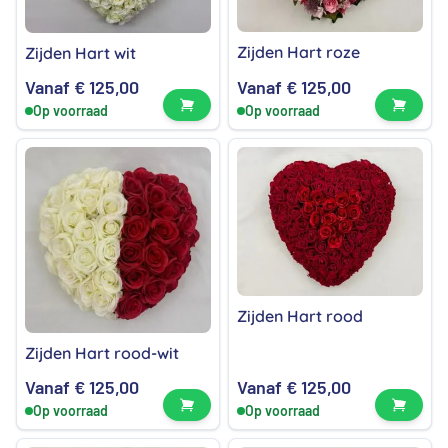
Zijden Hart roze
Zijden Hart wit
Vanaf
€
125,00
Vanaf
€
125,00
Bekijk product
Bekijk
Op voorraad
Op voorraad
Zijden Hart rood
Zijden Hart rood-wit
Vanaf
€
125,00
Vanaf
€
125,00
Bekijk product
Bekijk
Op voorraad
Op voorraad