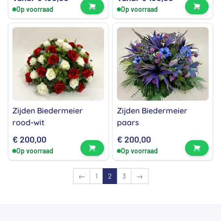
Bekijk product
Bekijk
Op voorraad
Op voorraad
Zijden Biedermeier
Zijden Biedermeier
rood-wit
paars
€
200,00
€
200,00
Bekijk product
Bekijk
Op voorraad
Op voorraad
←
1
2
3
→