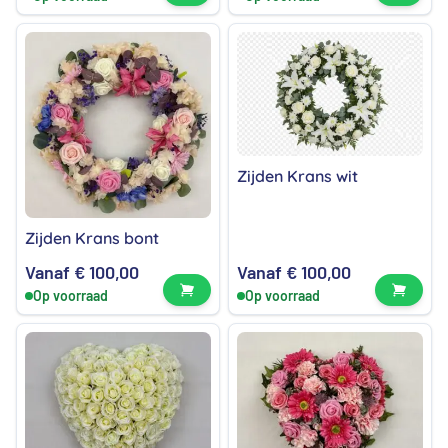
Zijden Krans wit
Zijden Krans bont
Vanaf
€
100,00
Vanaf
€
100,00
Bekijk product
Bekijk
Op voorraad
Op voorraad