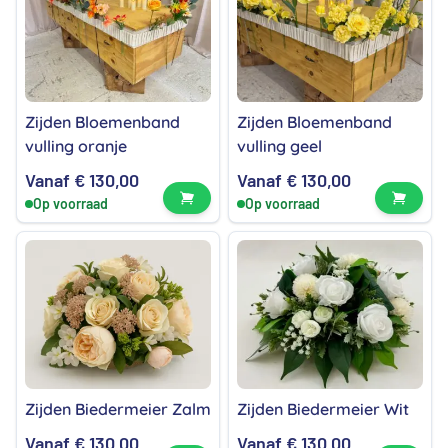
Zijden Bloemenband
Zijden Bloemenband
vulling oranje
vulling geel
Vanaf
€
130,00
Vanaf
€
130,00
Bekijk product
Bekijk
Op voorraad
Op voorraad
Zijden Biedermeier Zalm
Zijden Biedermeier Wit
Vanaf
€
130,00
Vanaf
€
130,00