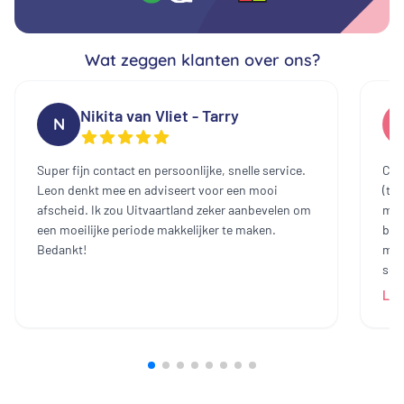
Wat zeggen klanten over ons?
Nikita van Vliet - Tarry
N
Super fijn contact en persoonlijke, snelle service.
Cont
Leon denkt mee en adviseert voor een mooi
(te
afscheid. Ik zou Uitvaartland zeker aanbevelen om
mee
een moeilijke periode makkelijker te maken.
bin
Bedankt!
mak
sch
dam
Lee
heb
all
bij
prij
ech