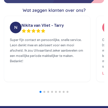
Wat zeggen klanten over ons?
Nikita van Vliet - Tarry
N
Super fijn contact en persoonlijke, snelle service.
Cont
Leon denkt mee en adviseert voor een mooi
(te
afscheid. Ik zou Uitvaartland zeker aanbevelen om
mee
een moeilijke periode makkelijker te maken.
bin
Bedankt!
mak
sch
dam
Lee
heb
all
bij
prij
ech
zij