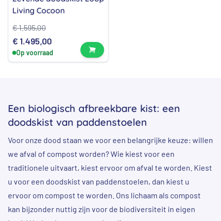
Living Cocoon
€
1.595,00
Oorspronkelijke
Huidige
€
1.495,00
Bekijk product
Op voorraad
prijs
prijs
was:
is:
€ 1.595,00.
€ 1.495,00.
Een biologisch afbreekbare kist: een
doodskist van paddenstoelen
Voor onze dood staan we voor een belangrijke keuze: willen
we afval of compost worden? Wie kiest voor een
traditionele uitvaart, kiest ervoor om afval te worden. Kiest
u voor een doodskist van paddenstoelen, dan kiest u
ervoor om compost te worden. Ons lichaam als compost
kan bijzonder nuttig zijn voor de biodiversiteit in eigen