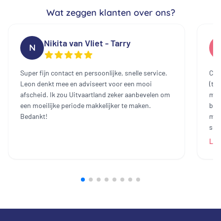
Wat zeggen klanten over ons?
Nikita van Vliet - Tarry
N
Super fijn contact en persoonlijke, snelle service.
Cont
Leon denkt mee en adviseert voor een mooi
(te
afscheid. Ik zou Uitvaartland zeker aanbevelen om
mee
een moeilijke periode makkelijker te maken.
bin
Bedankt!
mak
sch
dam
Lee
heb
all
bij
prij
ech
zij