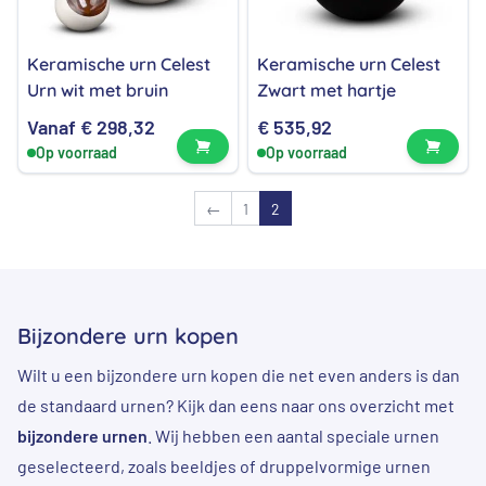
Keramische urn Celest
Keramische urn Celest
Urn wit met bruin
Zwart met hartje
Vanaf
€
298,32
€
535,92
Bekijk product
Bekijk
Op voorraad
Op voorraad
←
1
2
Bijzondere urn kopen
Wilt u een bijzondere urn kopen die net even anders is dan
de standaard urnen? Kijk dan eens naar ons overzicht met
bijzondere urnen
. Wij hebben een aantal speciale urnen
geselecteerd, zoals beeldjes of druppelvormige urnen