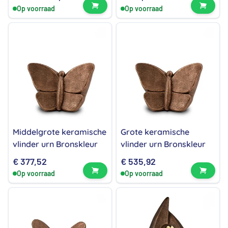
Bekijk product
Bekijk
Op voorraad
Op voorraad
Middelgrote keramische
Grote keramische
vlinder urn Bronskleur
vlinder urn Bronskleur
€
377,52
€
535,92
Bekijk product
Bekijk
Op voorraad
Op voorraad