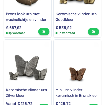
Brons look urn met
Keramische vlinder urn
waxinelichtje en vlinder
Goudkleur
€
667,92
€
535,92
Bekijk product
Bekijk
Op voorraad
Op voorraad
Keramische vlinder urn
Mini urn vlinder
Zilverkleur
keramisch in Bronskleur
Vanaf
€
126,72
€
126,72