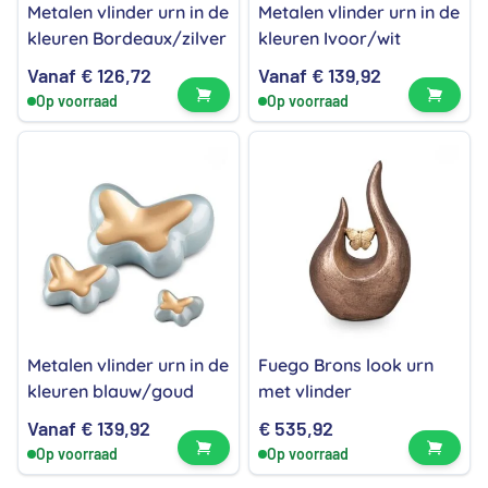
Metalen vlinder urn in de
Metalen vlinder urn in de
kleuren Bordeaux/zilver
kleuren Ivoor/wit
Vanaf
€
126,72
Vanaf
€
139,92
Bekijk product
Bekijk
Op voorraad
Op voorraad
Metalen vlinder urn in de
Fuego Brons look urn
kleuren blauw/goud
met vlinder
Vanaf
€
139,92
€
535,92
Bekijk product
Bekijk
Op voorraad
Op voorraad