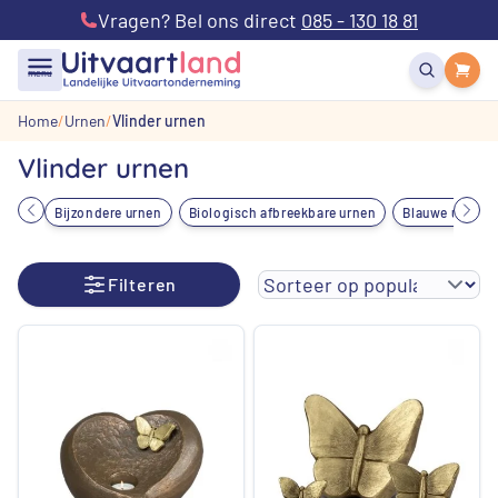
Vragen? Bel ons direct
085 - 130 18 81
menu
Home
Urnen
Vlinder urnen
Vlinder urnen
Bijzondere urnen
Biologisch afbreekbare urnen
Blauwe urnen
Filteren