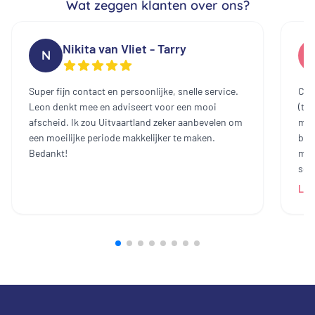
Wat zeggen klanten over ons?
Nikita van Vliet - Tarry
N
Super fijn contact en persoonlijke, snelle service.
Cont
Leon denkt mee en adviseert voor een mooi
(te
afscheid. Ik zou Uitvaartland zeker aanbevelen om
mee
een moeilijke periode makkelijker te maken.
bin
Bedankt!
mak
sch
dam
Lee
heb
all
bij
prij
ech
zij