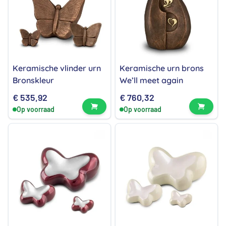
Keramische vlinder urn
Keramische urn brons
Bronskleur
We’ll meet again
€
535,92
€
760,32
Bekijk product
Bekijk
Op voorraad
Op voorraad